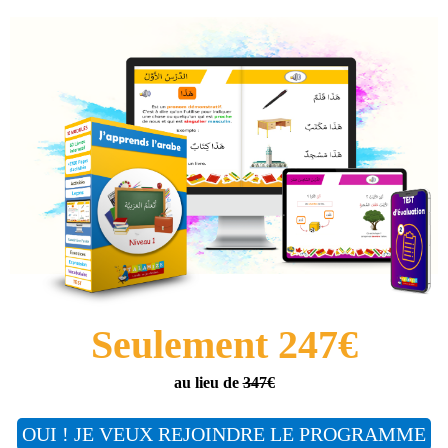
Seulement 247€
au lieu de
347€
OUI ! JE VEUX REJOINDRE LE PROGRAMME